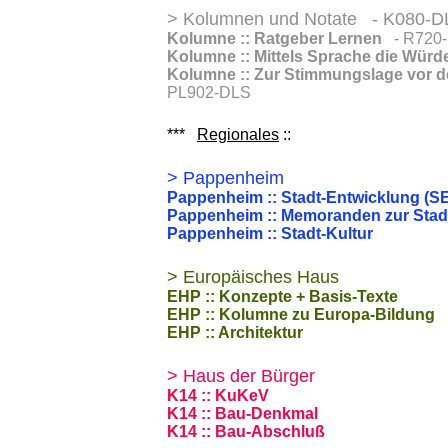
> Kolumnen und Notate - K080-D
Kolumne :: Ratgeber Lernen
- R720
Kolumne :: Mittels Sprache die Wür
Kolumne :: Zur Stimmungslage vor d
PL902-DLS
***
Regionales
::
> Pappenheim
Pappenheim :: Stadt-Entwicklung (S
Pappenheim :: Memoranden zur Stad
Pappenheim :: Stadt-Kultur
> Europäisches Haus
EHP :: Konzepte + Basis-Texte
EHP :: Kolumne zu Europa-Bildung
EHP :: Architektur
> Haus der Bürger
K14 :: KuKeV
K14 :: Bau-Denkmal
K14 :: Bau-Abschluß