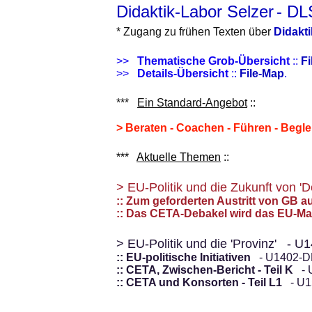
Didaktik-Labor Selzer
- DL
* Zugang zu frühen Texten über
Didakt
>>
Thematische Grob-Übersicht
::
Fi
>>
Details-Übersicht
::
File-Map
.
***
Ein Standard-Angebot
::
> Beraten - Coachen - Führen - Begle
***
Aktuelle Themen
::
> EU-Politik und die Zukunft von 
:: Zum geforderten Austritt von GB 
:: Das CETA-Debakel wird das EU-Ma
> EU-Politik und die 'Provinz' - 
:: EU-politische Initiativen
- U1402-D
:: CETA, Zwischen-Bericht - Teil K
- 
:: CETA und Konsorten - Teil L1
- U1