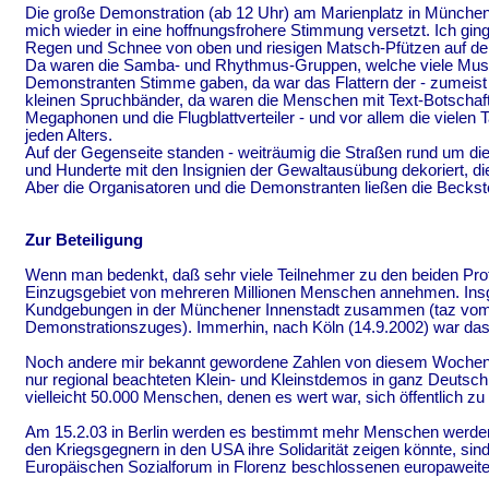
Die große Demonstration (ab 12 Uhr) am Marienplatz in Münche
mich wieder in eine hoffnungsfrohere Stimmung versetzt. Ich ging 
Regen und Schnee von oben und riesigen Matsch-Pfützen auf de
Da waren die Samba- und Rhythmus-Gruppen, welche viele Muskel
Demonstranten Stimme gaben, da war das Flattern der - zumeist
kleinen Spruchbänder, da waren die Menschen mit Text-Botschaft
Megaphonen und die Flugblattverteiler - und vor allem die viel
jeden Alters.
Auf der Gegenseite standen - weiträumig die Straßen rund um die 
und Hunderte mit den Insignien der Gewaltausübung dekoriert, d
Aber die Organisatoren und die Demonstranten ließen die Beckst
Zur Beteiligung
Wenn man bedenkt, daß sehr viele Teilnehmer zu den beiden Pro
Einzugsgebiet von mehreren Millionen Menschen annehmen. In
Kundgebungen in der Münchener Innenstadt zusammen (taz vom 1
Demonstrationszuges). Immerhin, nach Köln (14.9.2002) war das
Noch andere mir bekannt gewordene Zahlen von diesem Wochenend
nur regional beachteten Klein- und Kleinstdemos in ganz Deuts
vielleicht 50.000 Menschen, denen es wert war, sich öffentlich 
Am 15.2.03 in Berlin werden es bestimmt mehr Menschen werden, 
den Kriegsgegnern in den USA ihre Solidarität zeigen könnte, sin
Europäischen Sozialforum in Florenz beschlossenen europaweite