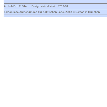
Artikel-ID :: PL914 Design aktualisiert :: 2013-08
persönliche Anmerkungen zur politischen Lage (2003) :: Demos in München